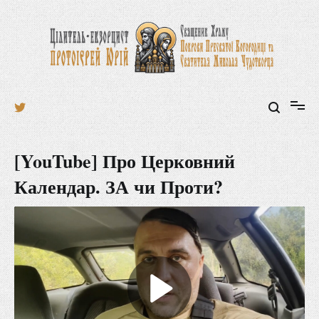
Перейти
до
вмісту
Священник Храму Святителя Миколая Чудотворця та його
Цілитель-екзорцист протоієрей Юрій
Мироточивої ікони
[YouTube] Про Церковний
Календар. ЗА чи Проти?