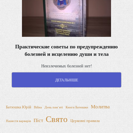
Практические советы по предупреждению
болезней и исцелению души и тела
Неизлечимых болезней нет!
ДЕТАЛЬНІШЕ
Молитва
Батюшка Юрій
Війна
День пам’яті
Книги Батюшки
Свято
Піст
Церковні правила
Нашестя варварів