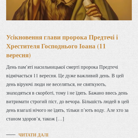
Усікновення глави пророка Предтечі і
Хрестителя Господнього Іоана (11
вересня)
День пам’яті насильницької смерті пророка Предтечі
відмічається 11 вересня. Це дуже важливий день. В цей
день віруючі люди не веселяться, не святкують,
знаходяться в скорботі, тому і не їдять. Бажано ввесь день
витримати строгий піст, до вечора. Більшість людей в цей
день взагалі нічого не їдять, тільки п’ють воду. Але хто за
станом здоров’я, також […]
ЧИТАТИ ДАЛІ