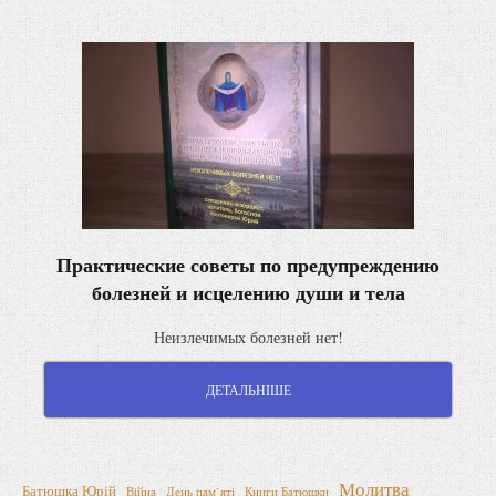
Практические советы по предупреждению
болезней и исцелению души и тела
Неизлечимых болезней нет!
ДЕТАЛЬНІШЕ
Молитва
Батюшка Юрій
Війна
День пам’яті
Книги Батюшки