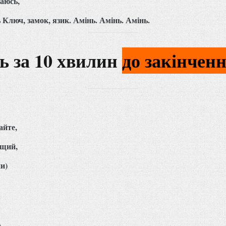
аюсь,
 Ключ, замок, язик. Амінь. Амінь. Амінь.
ь за 10 хвилин
до закінчен
айте,
ящий,
ни)
.