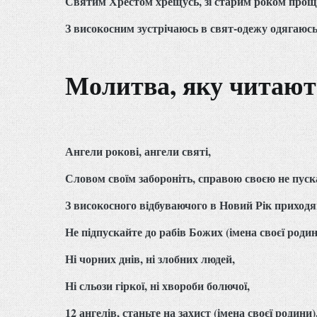
Святим Хрестом хрещусь, зі старим роком прощ
З високосним зустрічаюсь в свят-одежу одягаюсь
Молитва, яку читают
Ангели рокові, ангели святі,
Словом своїм забороніть, справою своєю не пуск
З високосного відбуваючого в Новий Рік приход
Не підпускайте до рабів Божих (імена своєї роди
Ні чорних днів, ні злобних людей,
Ні сльози гіркої, ні хвороби болючої,
12 ангелів, станьте на захист (імена своєї родини)