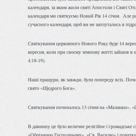
календаря, за яким жили святі Апостоли і Святі От
календаря ми святкуємо Новий Рік 14 січня. Але р
сучасного календаря, щоб ви не заплутались в підр
Святкування церковного Нового Року буде 14 вересн
вересня, коли при своєму земному житті зайшов в ц
4:18-19).
Наші пращури, як завжди, були попереду всіх. Почи
свято «Щедрого Бога».
Святкування починалось 13 січня на «Маланки», «Щ
В давнину це було величне релігійне і громадське 
«Обрізанню Господньому», «Св. Василю» і початку