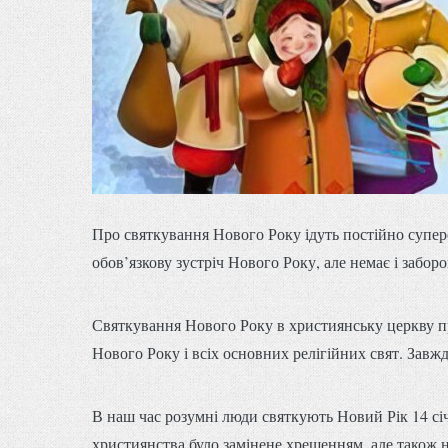
Про святкування Нового Року ідуть постійно супереч
обов’язкову зустріч Нового Року, але немає і забор
Святкування Нового Року в християнську церкву пр
Нового Року і всіх основних релігійних свят. Завж
В наш час розумні люди святкують Новий Рік 14 січ
християнства було замінене хрещенням, але також н