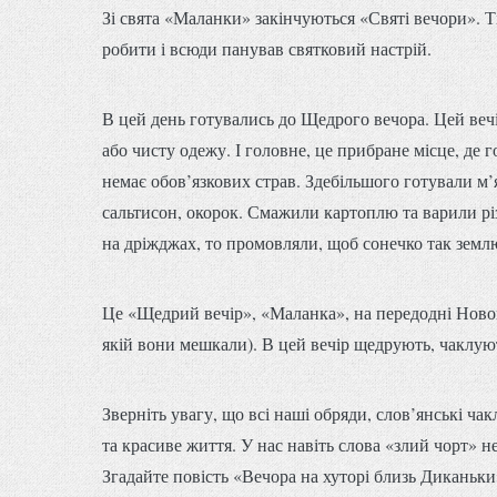
Зі свята «Маланки» закінчуються «Святі вечори». Ті
робити і всюди панував святковий настрій.
В цей день готувались до Щедрого вечора. Цей вечі
або чисту одежу. І головне, це прибране місце, де г
немає обов’язкових страв. Здебільшого готували м’яс
сальтисон, окорок. Смажили картоплю та варили рі
на дріжджах, то промовляли, щоб сонечко так землю 
Це «Щедрий вечір», «Маланка», на передодні Ново
якій вони мешкали). В цей вечір щедрують, чаклують
Зверніть увагу, що всі наші обряди, слов’янські чак
та красиве життя. У нас навіть слова «злий чорт» 
Згадайте повість «Вечора на хуторі близь Диканьки»