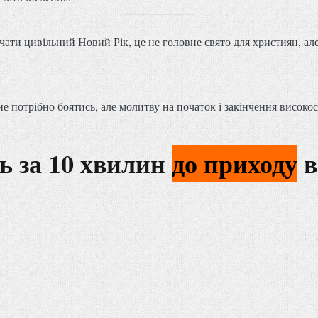
чати цивільний Новий Рік, це не головне свято для християн, але
не потрібно боятись, але молитву на початок і закінчення висок
ь за 10 хвилин
до приходу
в