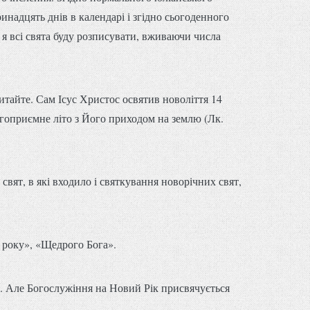
инадцять днів в календарі і згідно сьогоденного
я всі свята буду розписувати, вживаючи числа
итайте. Сам Ісус Христос освятив новоліття 14
агоприємне літо з Його приходом на землю (Лк.
вят, в які входило і святкування новорічних свят,
 року», «Щедрого Бога».
м. Але Богослужіння на Новий Рік присвячується