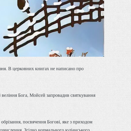
резня. В церковних книгах не написано про
З веління Бога, Мойсей запровадив святкування
обрізання, посвячення Богові, яке з приходом
іточислення. Згідно нормального юліанського