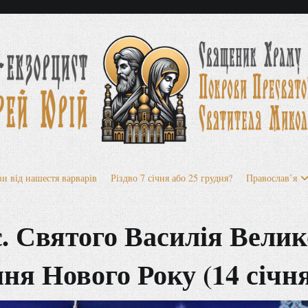
 Чудотворця та його Мироточивої ікони
протоієрей Юрій
и від нашестя варварів
Різдво 7 січня або 25 грудня?
Православ’я
. Святого Василія Велик
я Нового Року (14 січн