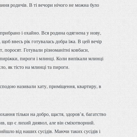
ання родичів. В ті вечори нічого не можна було
 прибрано і охайно. Вся родина одягнена у нову,
, щоб ввесь рік готувалась добра їжа. В цей вечір
т, поросят. Готували різноманітні ковбаси,
пиріжки, пироги і млинці. Коли випікали млинці
ло, як тісто на млинці та пироги.
сподою називали хату, приміщення, квартиру, в
рохання тільки на добро, щастя, здоров’я, багатство
ив, що є лихий диявол, але він сміхотворний.
рийшло від наших сусідів. Маючи таких сусідів і