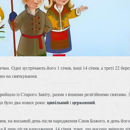
ки. Одні зустрічають його 1 січня, інші 14 січня, а треті 22 бе
они на святкування.
ийшло із Старого Завіту, разом з іншими релігійними святами. 
цивільний
церковний
ди було два нових роки:
і
.
ня, на восьмий день після народження Синя Божого, в день його 
а 8 день після народження, 14 січня, тому, що масони змінили л