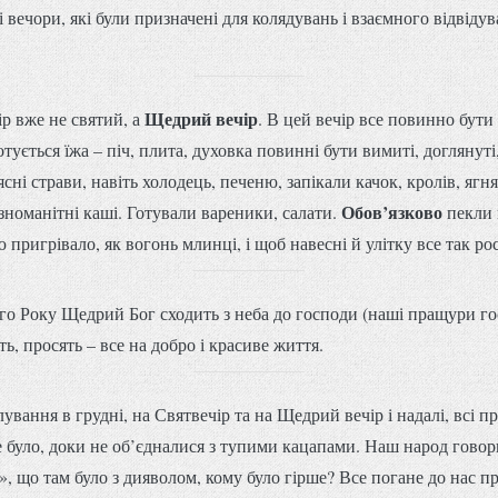
 вечори, які були призначені для колядувань і взаємного відвідув
Щедрий вечір
р вже не святий, а
. В цей вечір все повинно бути
отується їжа – піч, плита, духовка повинні бути вимиті, доглянуті
ні страви, навіть холодець, печеню, запікали качок, кролів, ягня
Обов’язково
зноманітні каші. Готували вареники, салати.
пекли 
пригрівало, як вогонь млинці, і щоб навесні й улітку все так рос
го Року Щедрий Бог сходить з неба до господи (наші пращури го
, просять – все на добро і красиве життя.
лування в грудні, на Святвечір та на Щедрий вечір і надалі, всі п
не було, доки не об’єдналися з тупими кацапами. Наш народ говор
, що там було з дияволом, кому було гірше? Все погане до нас п