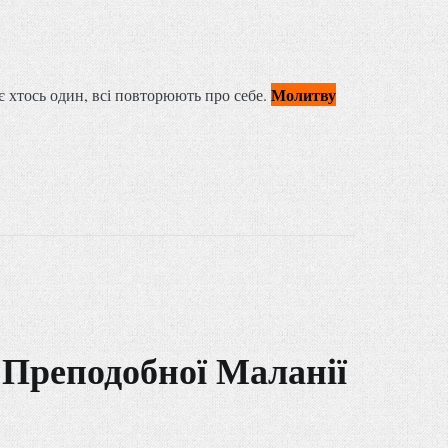
Молитву
є хтось один, всі повторюють про себе.
 Преподобної Маланії