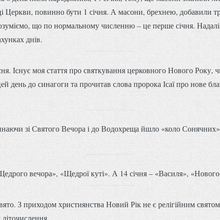
ці Церкви, повинно бути 1 січня. А масони, брехнею, добавили тр
озуміємо, що по нормальному численню – це перше січня. Надалі 
ахунках днів.
я. Існує моя стаття про святкування церковного Нового Року, ч
ей день до синагоги та прочитав слова пророка Ісаї про нове бл
наючи зі Святого Вечора і до Водохреща йшло «коло Сонячних» с
едрого вечора», «Щедрої куті». А 14 січня – «Василя», «Нового
свято. З приходом християнства Новий Рік не є релігійним свято
 літочислення.