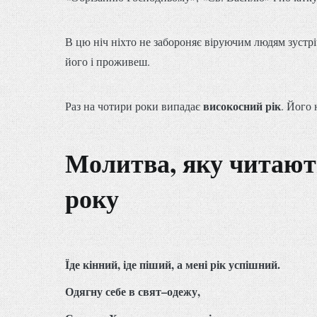
В цю ніч ніхто не забороняє віруючим людям зустрі
його і проживеш.
високосний рік
Раз на чотири роки випадає
. Його 
Молитва, яку читают
року
Їде кінний, іде піший, а мені рік успішний.
Одягну себе в свят–одежу,