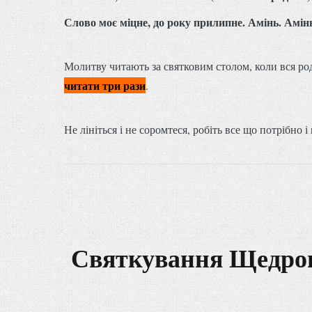
Слово моє міцне, до року прилипне. Амінь. Амінь
Молитву читають за святковим столом, коли вся род
читати три рази
.
Не лініться і не соромтеся, робіть все що потрібно і
Святкування Щедрого