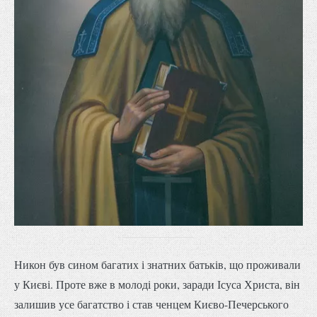
Никон був сином багатих і знатних батьків, що проживали
у Києві. Проте вже в молоді роки, заради Ісуса Христа, він
залишив усе багатство і став ченцем Києво-Печерського