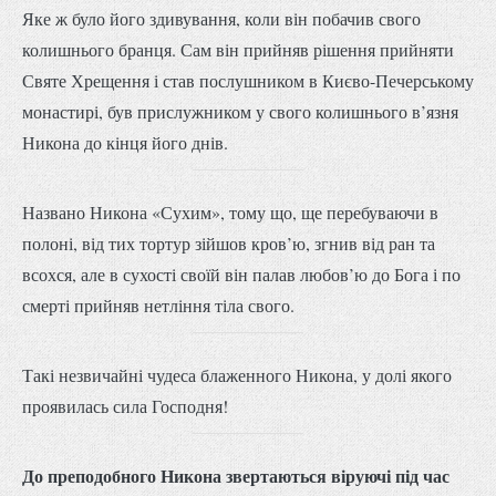
Яке ж було його здивування, коли він побачив свого
колишнього бранця. Сам він прийняв рішення прийняти
Святе Хрещення і став послушником в Києво-Печерському
монастирі, був прислужником у свого колишнього в’язня
Никона до кінця його днів.
Названо Никона «Сухим», тому що, ще перебуваючи в
полоні, від тих тортур зійшов кров’ю, згнив від ран та
всохся, але в сухості своїй він палав любов’ю до Бога і по
смерті прийняв нетління тіла свого.
Такі незвичайні чудеса блаженного Никона, у долі якого
проявилась сила Господня!
До преподобного Никона звертаються віруючі під час