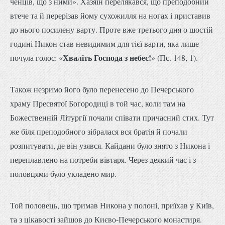
ченців, що з ними». Хазяїн перелякався, що преподобний
втече та й перерізав йому сухожилля на ногах і приставив
до нього посилену варту. Проте вже третього дня о шостій
годині Никон став невидимим для тієї варти, яка лише
Хваліть Господа з небес!
почула голос: «
» (Пс. 148, 1).
Також незримо його було перенесено до Печерського
храму Пресвятої Богородиці в той час, коли там на
Божественній Літургії почали співати причасний стих. Тут
же біля преподобного зібралася вся братія й почали
розпитувати, де він узявся. Кайдани було знято з Никона і
переплавлено на потреби вівтаря. Через деякий час і з
половцями було укладено мир.
Той половець, що тримав Никона у полоні, приїхав у Київ,
та з цікавості зайшов до Києво-Печерського монастиря.