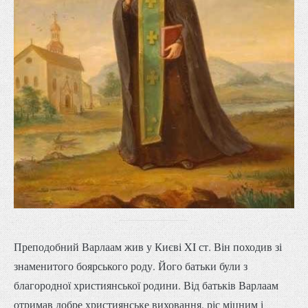
Преподобний Варлаам жив у Києві XI ст. Він походив зі
знаменитого боярського роду. Його батьки були з
благородної християнської родини. Від батьків Варлаам
отримав добре християнське виховання, ріс міцним і