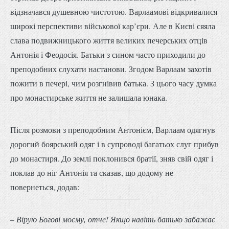
відзначався душевною чистотою. Варлаамові відкривалися
широкі перспективи військової кар’єри. Але в Києві сяяла
слава подвижницького життя великих печерських отців
Антонія і Феодосія. Батьки з сином часто приходили до
преподобних слухати настанови. Згодом Варлаам захотів
пожити в печері, чим розгнівив батька. З цього часу думка
про монастирське життя не залишала юнака.
Після розмови з преподобним Антонієм, Варлаам одягнув
дорогий боярський одяг і в супроводі багатьох слуг прибув
до монастиря. До землі поклонився братії, зняв свій одяг і
поклав до ніг Антонія та сказав, що додому не
повернеться, додав:
– Вірую Богові моєму, отче! Якщо навіть батько забажає