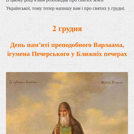
Української, тому тепер напишу вам і про святих у грудні.
2 грудня
День пам’яті преподобного Варлаама,
ігумена Печерського
у Ближніх печерах