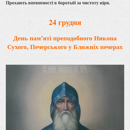
Прохають впевненості в боротьбі за чистоту віри.
24 грудня
День пам’яті преподобного Никона
Сухого, Печерського у Ближніх печерах