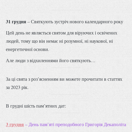
31 грудня
– Святкують зустріч нового календарного року
Цей день не являється святом для віруючих і освічених
людей, тому що він немає ні розумної, ні наукової, ні
енергетичної основи.
Але люди з відхиленнями його святкують…
За ці свята з роз’ясненням ви можете прочитати в статтях
за 2023 рік.
В грудні шість пам’ятних дат:
3 грудня
– День пам’яті преподобного Григорія Декаполіта