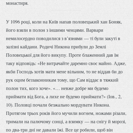
монастиря.
У 1096 році, коли на Київ напав половецький хан Боняк,
його взяли в полон з іншими ченцями. Варвари
немилосердно поводилися з в’язнями — ті були закуті в
залізні кайдани. Родичі Никона прибули до Землі
Половецької для його викупу. Проте блаженний дав їм
таку відповідь: «Не витрачайте даремно своє майно. Адже,
якби Господь хотів мати мене вільним, то не віддав би до
рук оцим беззаконникам тому, що Сам віддає в тяжкий
полон тих, кого хоче». «… невже добре ми будемо
приймати від Бога, а лихе не будемо приймати?» (Іов., 2,
10). Половці почали безжально мордувати Никона.
Протягом трьох років його мучили вогнем, ножами різали,
тримали на палючому сонці, а взимку — на снігу й морозі,
по два-три дні не давали їжі. Все це робили, щоб він