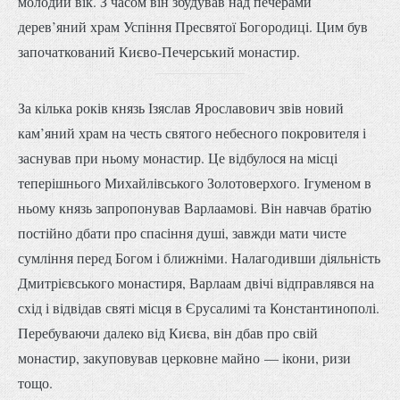
молодий вік. З часом він збудував над печерами
дерев’яний храм Успіння Пресвятої Богородиці. Цим був
започаткований Києво-Печерський монастир.
За кілька років князь Ізяслав Ярославович звів новий
кам’яний храм на честь святого небесного покровителя і
заснував при ньому монастир. Це відбулося на місці
теперішнього Михайлівського Золотоверхого. Ігуменом в
ньому князь запропонував Варлаамові. Він навчав братію
постійно дбати про спасіння душі, завжди мати чисте
сумління перед Богом і ближніми. Налагодивши діяльність
Дмитрієвського монастиря, Варлаам двічі відправлявся на
схід і відвідав святі місця в Єрусалимі та Константинополі.
Перебуваючи далеко від Києва, він дбав про свій
монастир, закуповував церковне майно — ікони, ризи
тощо.