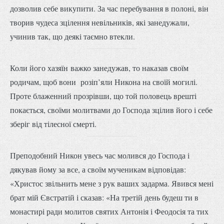
дозволив себе викупити. За час перебування в полоні, він
творив чудеса зцілення невільників, які занедужали,
учинив так, що деякі таємно втекли.
Коли його хазяїн важко занедужав, то наказав своїм
родичам, щоб вони розіп’яли Никона на своїй могилі.
Проте блаженний прозрівши, що той половець врешті
покається, своїми молитвами до Господа зцілив його і себе
зберіг від тілесної смерті.
Преподобний Никон увесь час молився до Господа і
дякував йому за все, а своїм мученикам відповідав:
«Христос звільнить мене з рук ваших задарма. Явився мені
брат мій Євстратій і сказав: «На третій день будеш ти в
монастирі ради молитов святих Антонія і Феодосія та тих