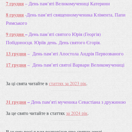
7 грудня
– День пам’яті Великомучениці Катерини
8 грудня
-День пам’яті священномученика Клімента, Папи
Римського
9 грудня
–
День пам’яті святого Юрія (Георгія)
Побідоносця. Юріїв день. День святого Єгорія.
13 грудня
–
День пам’яті Апостола Андрія Первозваного
17 грудня
– День пам’яті святої Варвари Великомучениці
За ці свята читайте в
статтях за 2023 рік
.
31 грудня
–
День пам’яті мученика Севастіана з дружиною
За це свято читайте в статтях
за 2024 рік
.
В цьому році я вам розповідав про святих землі