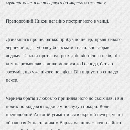
мучити мене, я не повернуся до мирського життя.
Преподобний Никон негайно постриг його в ченці.
Дізнавшись про це, батько прибув до печер, зірвав з нього
чернечий одяг, убрав у боярський і насильно забрав
додому. Та коли протягом трьох днів він нічого не їв, ні з
ким не розмовляв, а лише молився до Господа, батько
зрозумів, що уже нічого не вдієш. Він відпустив сина до
печер.
Чернеча братія з любов’ю прийняла його до своїх лав, і він
повністю віддався подвигам послуху і покори. Коли
преподобний Антоній усамітнився в окремій печері, ченці
обрали своїм наставником Варлаама, незважаючи на його