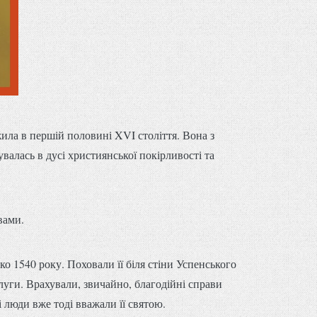
ла в першій половині XVI століття. Вона з
алась в дусі християнської покірливості та
вами.
о 1540 року. Поховали її біля стіни Успенського
луги. Врахували, звичайно, благодійні справи
 люди вже тоді вважали її святою.