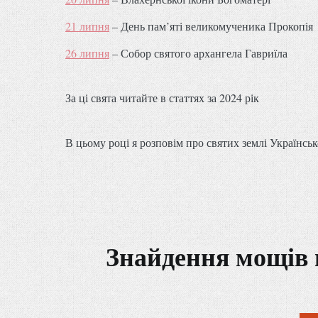
21 липня
– День пам’яті великомученика Прокопія
26 липня
– Собор святого архангела Гавриїла
За ці свята читайте в статтях за 2024 рік
В цьому році я розповім про святих землі Українсько
Знайдення мощів 