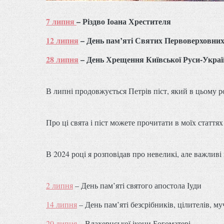
7 липня
– Різдво Іоана Хрестителя
12 липня
– День пам’яті Святих Первоверховних
28 липня
– День Хрещення Київської Руси-Укра
В липні продовжується Петрів піст, який в цьому р
Про ці свята і піст можете прочитати в моїх статтях 
В 2024 році я розповідав про невеликі, але важливі 
2 липня
– День пам’яті святого апостола Іуди
14 липня
– День пам’яті безсрібників, цілителів, м
20 липня
– Влахернської ікони Богоматері