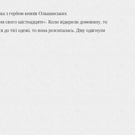
чка з гербом князів Ольшанських
ня свого шістнадцяте». Коли відкрили домовину, то
до тієї одежі, то вона розсипалась. Діву одягнули