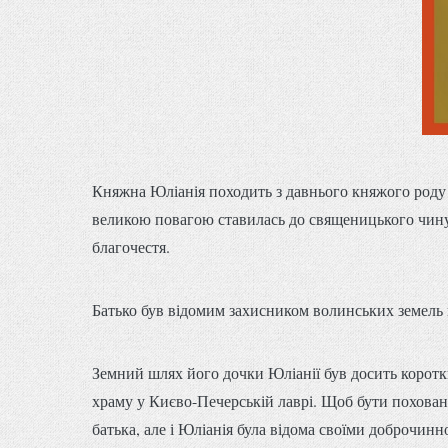
Княжна Юліанія походить з давнього княжого роду
великою повагою ставилась до священицького чину,
благочестя.
Батько був відомим захисником волинських земель в
Земний шлях його дочки Юліанії був досить коротки
храму у Києво-Печерській лаврі. Щоб бути поховано
батька, але і Юліанія була відома своїми доброчинн