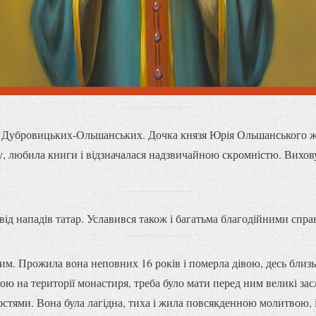
 Дубровицьких-Ольшанських. Дочка князя Юрія Ольшанського жи
 любила книги і відзначалася надзвичайною скромністю. Виховув
ід нападів татар. Уславився також і багатьма благодійними спра
м. Прожила вона неповних 16 років і померла дівою, десь близьк
ю на території монастиря, треба було мати перед ним великі зас
остями. Вона була лагідна, тиха і жила повсякденною молитвою, і