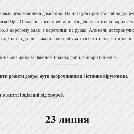
и храму була знайдена домовина. На ній була прибита срібна доще
нязя Юрія Ольшанського, преставилася дівою в літо від народжен
 в дорогому одязі, з перстнями на руках. Але коли доторкнулися 
ідходили до неї і там почали відбуватися багато чудес і зцілень.
чина, яка жила за Законом Божим, робила добро ближнім.
ити робити добро, бути доброчинними і істинно віруючими.
 житті і зціленні від хвороб.
23 липня