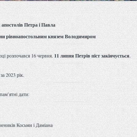
 апостолів Петра і Павла
їни рівноапостольним князем Володимиром
11 липня Петрів піст закінчується
оці розпочався 16 червня.
.
за 2023 рік.
пам’ятні дати:
учеників Косьми і Даміана