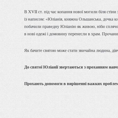
В XVII ст. під час копання нової могили біля стін
із написом: «Юліанія, княжна Ольшанська, дочка к
побачили праведну Юліанію як живою, ніби сплячою,
в нові одежі і домовину перенесли в храм. Прочани п
Як бачите святою може стати звичайна людина, дів
До святої Юліанії звертаються з проханням навч
Прохають допомоги в вирішенні важких проблем в